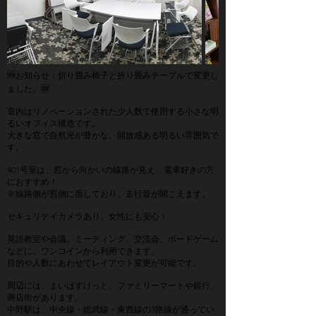
🆕お知らせ：折り畳み椅子と折り畳みテーブルで変更し
ました。🆕
室内はリノベーションされた少人数で使用する小さな明
るいオフィス構造です。
大きな窓で自然光が豊かな、開放感ある明るい雰囲気で
す。
401号室は、窓から向かいの線路が見え、電車好きの方
におすすめ！
※線路側が窓側に面しており、走行音が聞こえます。
セキュリテイカメラあり、女性にも安心！
英語教室や会議、ミーティング、交流会、ボードゲーム
などに、ワンコインから利用できます。
目的や人数にあわせてレイアウト変更が可能です。
周辺には、まいばすけっと、ファミリーマートや銀行、
商店街があります。
中野駅は、中央線・総武線・東西線の3路線が通ってい