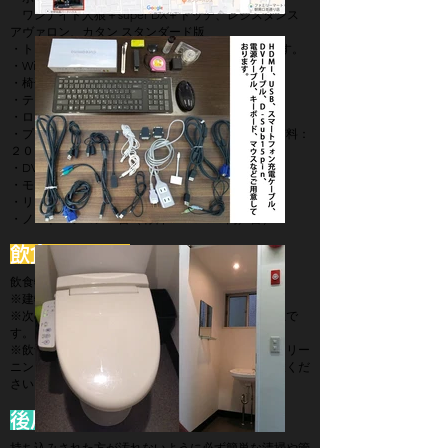
​ ワンナイト人狼＋super DX＋ドッチ、レジスタンス
アヴァロン、カタン スタンダード版
・トイレ（洋式）は、2箇所（４階と５階）あります。
・Wi-Fi
・椅子14脚
・テーブル（７台）
・ロッカー（定期利用は無料）
・プロジェクター​＆プロジェクタースクーリン（有料：
２０００円）
・​DVD＆ブルーレイ（有料：１０００円）
・​モニター（有料：１０００円）
・リクライニングチェア（有料：１０００円）
・ノートパソコン５台（有料：１０００円／台）
飲食について
飲食物の持ち込みは可能です。
※建物内の原則禁煙です。
※次のお客様の為に強い臭気を発する食べ物は禁止で
す。
※飲食によってカーペットを汚された場合には、クリー
ニング代金を別途ご請求させて頂きますのでご容赦くだ
さい。
後片付け・ゴミについて
持ち込みされた方が汚れないように必ず簡単な清掃や管