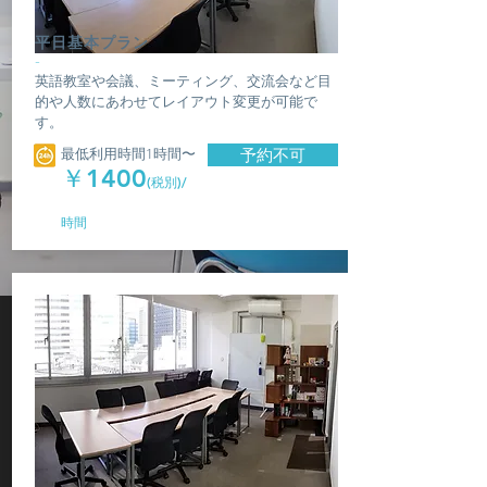
平日基本プラン
-
英語教室や会議、ミーティング、交流会など目
的や人数にあわせてレイアウト変更が可能で
す。
最低利用時間1時間〜
予約不可
￥1400
(税別)/
時間