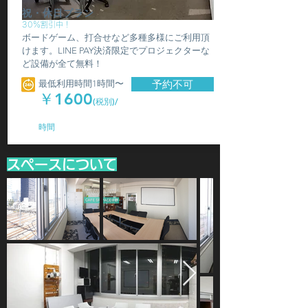
祝・休日プラン
30％割引中！
ボードゲーム、打合せなど多種多様にご利用頂
けます。LINE PAY決済限定でプロジェクターな
ど設備が全て無料！
最低利用時間1時間〜
予約不可
￥1600
(税別)/
時間
スペースについて