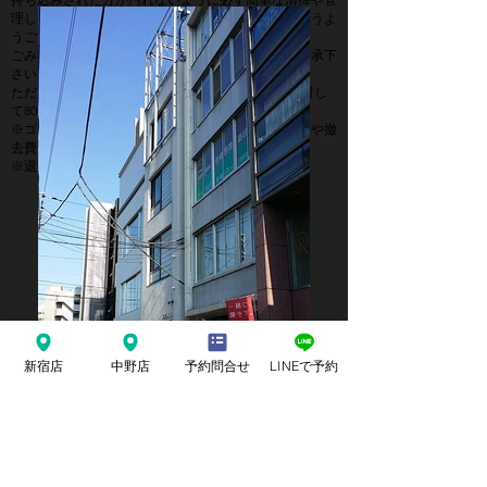
理して頂き、飲食物を置かないような注意喚起を行うよ
うご協力お願いいたします。
ごみはお持ち帰りいただくことになりますのでご了承下
さい。
ただし、事情による処理依頼は、ゴミ袋20ℓ 1袋に対し
て800円（現金のみ）にてお受けしております。
※ゴミを残されたり汚したまま退出した場合、掃除や撤
去費用が別途かかります。
※退室5分前まで掃除や整理を済ませてください。
新宿店
中野店
予約問合せ
LINEで予約
〒164-0001 東京都 中野区中野 3丁目47-13 シグマウエストビ