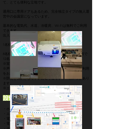
て、とても便利な立地です。
通用口に専用ドアもあるため、完全独立タイプの無人運
営中の会議室になっています。
基本的な電気代、水道、冷暖房、Wi-Fiは無料でご利用
できます。
出入りも自由♪
1名様から自由にご利用できます。
8名様まででのご利用が最適ですが、レイアウト次第で
12名様もご利用が可能です。
※室内面積：19m²。
※声・音楽・運動・電話など常識のある範囲でのご利用
をお願いいたします。
※防犯を目的としてドアにセキュリティーカメラがあり
ます。
※エレベーターはありません。
設備・サービス
・ホワイトボード
・エアコン1台
・電源2口×３箇所
・電子レンジ
・ボードゲーム（有料：１０００円）