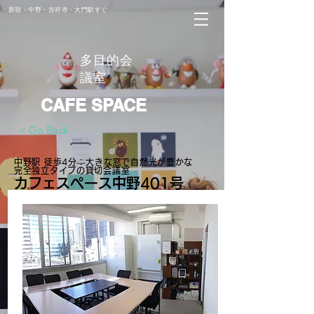
新宿・中野・吉祥寺・大門駅すぐ
多目的会
議室
CAFE SPACE
< Go Back
中野駅 徒歩4分：大きな窓で自然光が豊かな
完全独立タイプの貸切会議室
カフェスペース中野401号