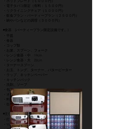
・ホットプレート（１０００円）
・電子タバコ限定（有料：１５００円）
・リクライニングチェア（１０００円）
​・飲食プラン・パーティープラン（２５００円）
・鍋やパンなどの
調理
（３０００円）
◾️食器 (パーティープラン限定設備です。)
・平皿
・食器
・コップ類
・お箸、スプーン、フォーク
・レンジ食器・中 19cm
・レンジ食器・大 22cm
・ターナースプーン
・お玉、トング、ターナー、バターピーター
・ラップ、キッチンペーパー
・キッチンバック
・洗剤、ソープ
・包丁
・オーブンミット
・料理用ハサミ
・缶切り＆オープナー、ピーラーなど
◾️主なご利用用途
・打ち合わせ、パーティー、会議
・YouTube、ニコニコ、TikTok、ネット配信