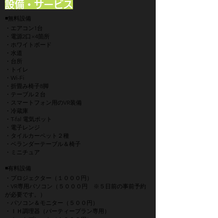
設備・サービス
◾️無料設備
・エアコン1台
・電源2口×4箇所
・ホワイトボード
・水道
・台所
・トイレ
・Wi-Fi
・折畳み椅子8脚
・テーブル２台
・スマートフォン用のVR装備
・冷蔵庫
・T-fal 電気ポット
・電子レンジ
・タイルカーペット２種
・ベランダーテーブル＆椅子
・ミニチュア
◾️有料設備
・プロジェクター（１０００円）
・VR専用パソコン（５０００円 ※５日前の事前予約
が必要です。）
・パソコン＆モニター（５００円）
・ＩＨ調理器（パーティープラン専用）