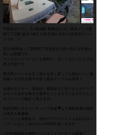
🎊新規オープン【JR新宿駅 新南出口1分 / 東京メトロ新
宿三丁目駅 徒歩10秒】の好立地の土足OK多目的スペー
スです。✨
窓が2箇所あって新宿四丁目交差点の街が見える景色の
良いお部屋です。
インスタントコーヒーも無料で、近いうちにバリスタも
導入予定です。
最大限スペースを広く使える長く座っても疲れにくい最
高級メモ台付き椅子や折り畳みテーブルを採用！
会議やセミナー、英会話、相談会など折りたたみテーブ
ルやメモ台付き椅子が基本セットされていますのでビジ
ネスシーンで幅広く使えます。
仮想空間ＶＲやユーチューブ放送🎥など撮影装備や撮影
小道具を装備😆
パソコンも多数あり、自分のアカウントさえあればネッ
トゲームなどご自分だけの時間を過ごせます
ご利用者限定の無料インスタントコーヒーも配備！