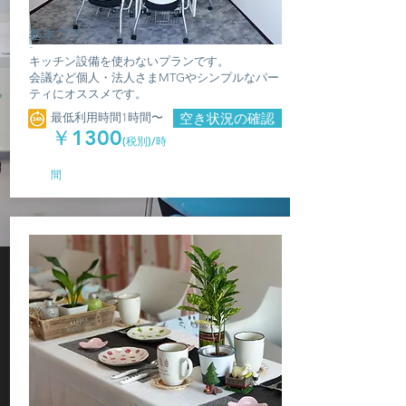
基本プラン
-
キッチン設備を使わないプランです。
会議など個人・法人さまMTGやシンプルなパー
ティにオススメです。
最低利用時間1時間〜
空き状況の確認
￥1300
(税別)/時
間