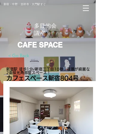
新宿・中野・吉祥寺・大門駅すぐ
多目的会
議室
CAFE SPACE
< Go Back
新宿駅 徒歩1分/新宿三丁目10秒：夜景が綺麗な
2面採光角部屋スペース！
カフェスペース新宿804号