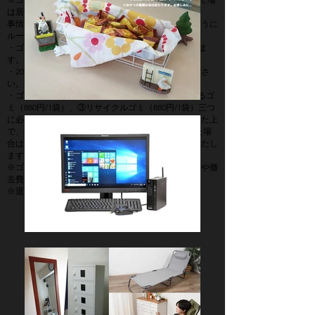
は居住者専用です。)
事情により廃棄を依頼する場合は、分別は以下のように
ルールがあります。
・ゴミ袋20ℓ 1袋に対して880円にてお受けしておりま
す。
・20リットルを超える場合は必要枚数をお選びくださ
い。
・ゴミの分別は、 ①生ごみ（880円/1袋）、②燃えるゴ
ミ（880円/1袋）、③リサイクルゴミ（880円/1袋）三つ
に必ず分け（例＞合計2640円）ゴミ袋の口をしばった上
で、ゴミ箱に入れて下さい。 縛らず混ぜて放置した場
合は、分離作業として1枚(20ℓ)ごとに550円を請求いたし
ます。
※ゴミを残されたり汚したまま退出した場合、掃除や撤
去費用が別途かかります。
※退室30分前まで掃除や整理を済ませてください。