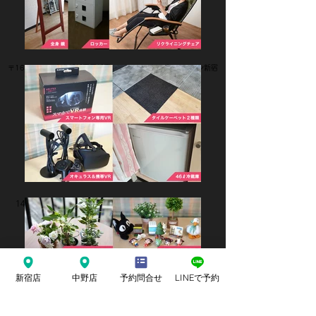
〒160-0002 東京都新宿区新宿4-2-1 ライオンズマンション新宿
御苑804号
24時営業
モニター
無料 WIFI
​14名までご利用可能
冷暖房・電気無料提供
自由にレイアウト変更
新宿店
中野店
予約問合せ
LINEで予約
トップに戻る