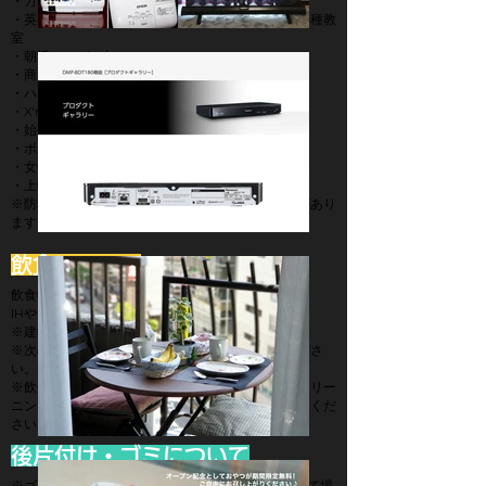
・カウンセリング、面接、面談
・英会話、習い事、セミナー、定期的に開かれる各種教
室
・朝活、ヨガ、占い
・商用撮影、作品撮影、動画撮影
・ハロウィンパーティー、バレンタイン
・X'mas会、忘年会、新年会、歓送迎会
・始発電車待ち場所、空港出発待ち場所
・ボドゲ、バルコニーデート
・女子会、オフ会
・上映会、コスプレ、商品撮影
※防犯を目的としてドアにセキュリティーカメラがあり
ます。
飲食について
飲食物の持ち込みは可能です。
IHや電子レンジでの簡単な調理は可能です。
※建物内の原則禁煙です。
※次のお客様の為に強い臭いの食べ物はご遠慮くださ
い。
※飲食によってカーペットを汚された場合には、クリー
ニング代金を別途ご請求させて頂きますのでご容赦くだ
さい。
後片付け・ゴミについて
※ゴミは基本的にお持ち帰り下さい。(1階のゴミ捨て場