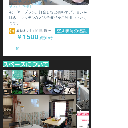
キッチン・休日プラン
今なら10％割引！
祝・休日プラン。打合せなど有料オプションを
除き、キッチンなどの全備品をご利用いただけ
ます。
最低利用時間1時間〜
空き状況の確認
￥1500
(税別)/時
間
スペースについて