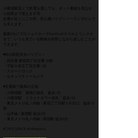
JR新宿駅近くで終電を逃しても、ネット番組を見なが
ら始発まで使えます😊
交番が近くに二カ所、安心感バツグン！ベランダからで
も見えます。
最新のIoTプロジェクターでNetflixやスマホとリンクさ
せて、いつも見ている動画を投影しながら楽しむことが
できます。
◾️街の防犯安全バツグン！
・四谷署 新宿四丁目交番 30秒
・千駄ケ谷五丁目交番 1分
・スマートロック
・セキュリティーカメラ
◾️交通面で最高の立地
・JR新宿駅 新南口改札 徒歩1分
・JR新宿駅 ミライナタワー改札 徒歩1分
・東京メトロ丸ノ内線 / 新宿三丁目駅 E６出口 徒歩10
秒
・山手線 / 新宿駅 徒歩2分
・東京メトロ丸ノ内線 / 新宿駅 徒歩6分
#CAFE SPACE #cafespace