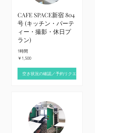
CAFE SPACE新宿 804
号 (キッチン・パーテ
ィー・撮影・休日プ
ラン)
1時間
1,500
￥1,500
円
空き状況の確認／予約リクエスト