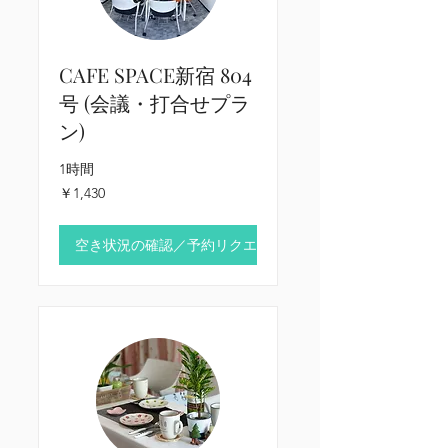
CAFE SPACE新宿 804
号 (会議・打合せプラ
ン)
1時間
1,430
￥1,430
円
空き状況の確認／予約リクエスト