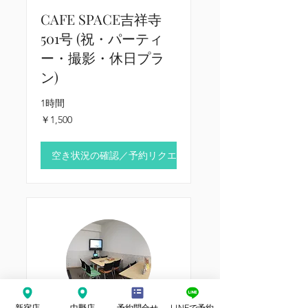
CAFE SPACE吉祥寺
501号 (祝・パーティ
ー・撮影・休日プラ
ン)
1時間
1,500
￥1,500
円
空き状況の確認／予約リクエスト
新宿店
中野店
予約問合せ
LINEで予約