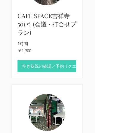
CAFE SPACE吉祥寺
501号 (会議・打合せプ
ラン)
1時間
1,300
￥1,300
円
空き状況の確認／予約リクエスト