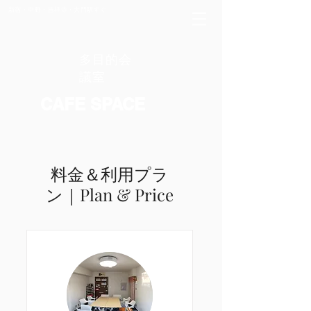
新宿・中野・吉祥寺・大門駅すぐ
多目的会
議室
CAFE SPACE
料金＆利用プラ
ン｜Plan & Price